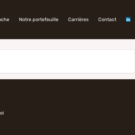
oche
Notre portefeuille
Carrières
Contact
oi