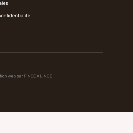
ales
confidentialité
tion web par PINCE A LINGE