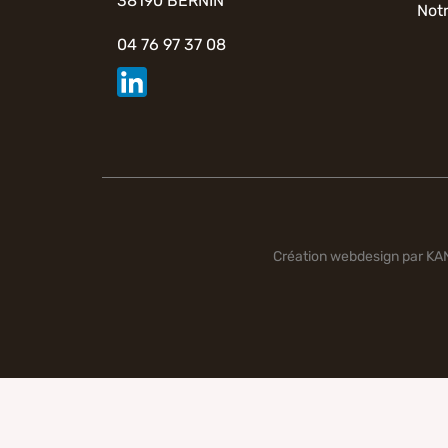
38190 BERNIN
Notr
04 76 97 37 08
Création webdesign par K