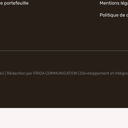
e portefeuille
Mentions lég
Politique de 
ANU
|
Rédaction par FRIDA COMMUNICATION
|
Développement et Intégra