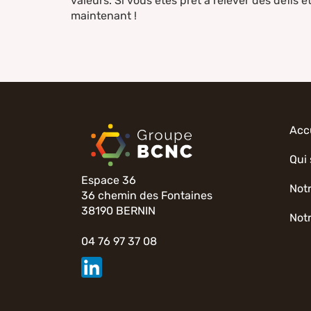
valeurs. Si vous êtes prêt à relever des défis 
maintenant !
Acc
Qui
Espace 36
Not
36 chemin des Fontaines
38190 BERNIN
Notr
04 76 97 37 08