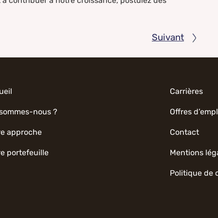
et à contribuer à notre croissance, postulez dès
Suivant
ueil
Carrières
 sommes-nous ?
Offres d’empl
re approche
Contact
e portefeuille
Mentions lég
Politique de 