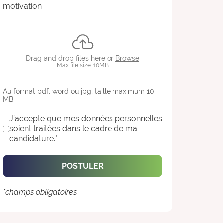
motivation
Drag and drop files here or
Browse
Max file size: 10MB
Au format pdf, word ou jpg, taille maximum 10
MB
Conditions d'utilisation
*
J’accepte que mes données personnelles
soient traitées dans le cadre de ma
candidature.*
POSTULER
*champs obligatoires