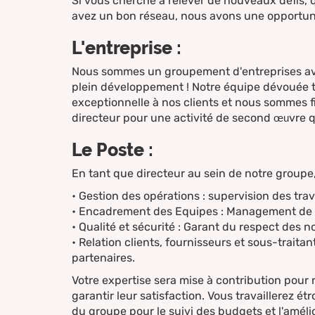
Si vous cherché à relever de nouveaux défis, 
avez un bon réseau, nous avons une opportuni
L'entreprise :
Nous sommes un groupement d'entreprises av
plein développement ! Notre équipe dévouée tra
exceptionnelle à nos clients et nous sommes 
œu
directeur pour une activité de second
vre 
Le Poste :
En tant que directeur au sein de notre groupe
• Gestion des opérations : supervision des tra
• Encadrement des Equipes : Management de 
• Qualité et sécurité : Garant du respect des 
• Relation clients, fournisseurs et sous-trait
partenaires.
Votre expertise sera mise à contribution pour
garantir leur satisfaction. Vous travaillerez ét
du groupe pour le suivi des budgets et l'amélio